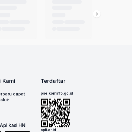
i Kami
Terdaftar
pse.kominfo.go.id
erbaru dapat
alui:
Aplikasi HNI
apli.or.id