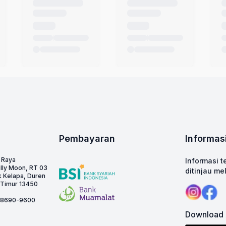
Pembayaran
Informas
. Raya
Informasi t
illy Moon, RT 03
ditinjau mel
 Kelapa, Duren
a Timur 13450
1-8690-9600
Download 