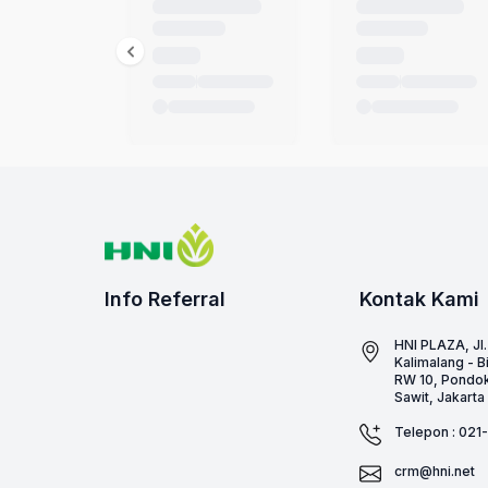
Info Referral
Kontak Kami
HNI PLAZA, Jl
Kalimalang - B
RW 10, Pondok
Sawit, Jakart
Telepon : 02
crm@hni.net